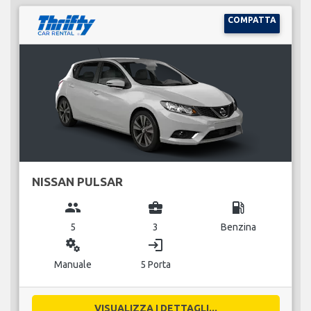
COMPATTA
NISSAN PULSAR
group
business_center
local_gas_station
5
3
Benzina
miscellaneous_services
login
Manuale
5 Porta
VISUALIZZA I DETTAGLI...