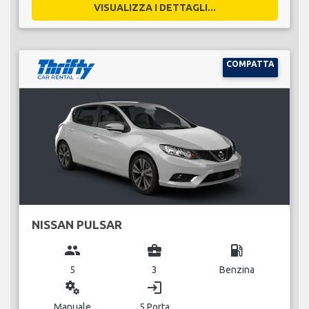
VISUALIZZA I DETTAGLI...
COMPATTA
NISSAN PULSAR
group
business_center
local_gas_station
5
3
Benzina
miscellaneous_services
login
Manuale
5 Porta