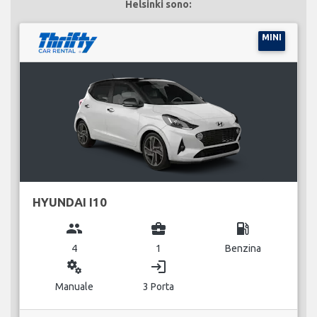
Helsinki sono:
MINI
HYUNDAI I10
group
business_center
local_gas_station
4
1
Benzina
miscellaneous_services
login
Manuale
3 Porta