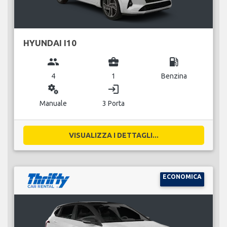
HYUNDAI I10
group
business_center
local_gas_station
4
1
Benzina
miscellaneous_services
login
Manuale
3 Porta
VISUALIZZA I DETTAGLI...
ECONOMICA