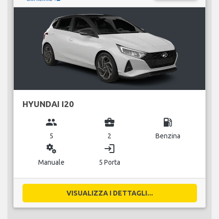
HYUNDAI I20
group
business_center
local_gas_station
5
2
Benzina
miscellaneous_services
login
Manuale
5 Porta
VISUALIZZA I DETTAGLI...