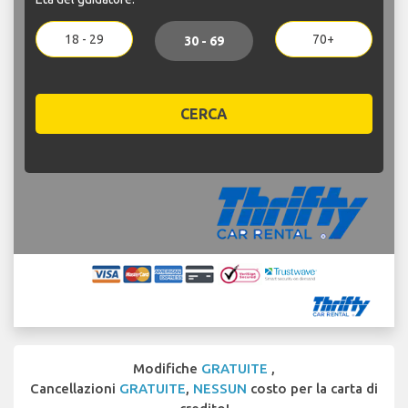
18 - 29
70+
30 - 69
CERCA
Modifiche
GRATUITE
,
Cancellazioni
GRATUITE
,
NESSUN
costo per la carta di