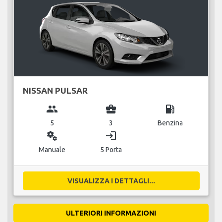
NISSAN PULSAR
group
business_center
local_gas_station
5
3
Benzina
miscellaneous_services
login
Manuale
5 Porta
VISUALIZZA I DETTAGLI...
ULTERIORI INFORMAZIONI