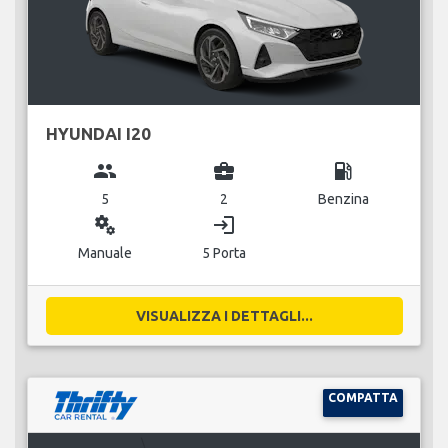
HYUNDAI I20
group
business_center
local_gas_station
5
2
Benzina
miscellaneous_services
login
Manuale
5 Porta
VISUALIZZA I DETTAGLI...
COMPATTA