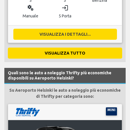
5
3
Benzina
miscellaneous_services
login
Manuale
5 Porta
VISUALIZZA I DETTAGLI...
VISUALIZZA TUTTO
Quali sono le auto a noleggio Thrifty più economiche
disponibili su Aeroporto Helsinki?
Su Aeroporto Helsinki le auto a noleggio più economiche
di Thrifty per categoria sono:
MINI