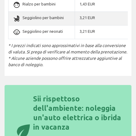
face
Rialzo per bambini
1,43 EUR
child_friendly
Seggiolino per bambini
3,21 EUR
child_care
Seggiolino per neonati
3,21 EUR
* I prezzi indicati sono approssimativi in base alla conversione
di valuta. Si prega di verificare al momento della prenotazione.
* Alcune aziende possono offrire attrezzature aggiuntive al
banco di noleggio.
Sii rispettoso
dell'ambiente: noleggia
un'auto elettrica o ibrida
eco
in vacanza