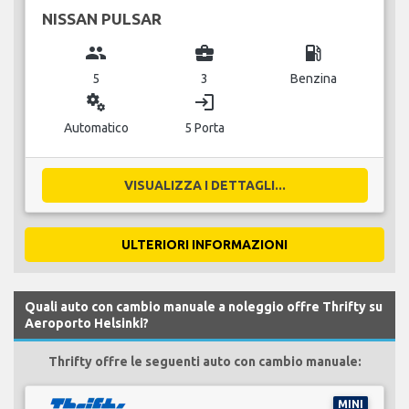
NISSAN PULSAR
group
business_center
local_gas_station
5
3
Benzina
miscellaneous_services
login
Automatico
5 Porta
VISUALIZZA I DETTAGLI...
ULTERIORI INFORMAZIONI
Quali auto con cambio manuale a noleggio offre Thrifty su
Aeroporto Helsinki?
Thrifty offre le seguenti auto con cambio manuale:
MINI