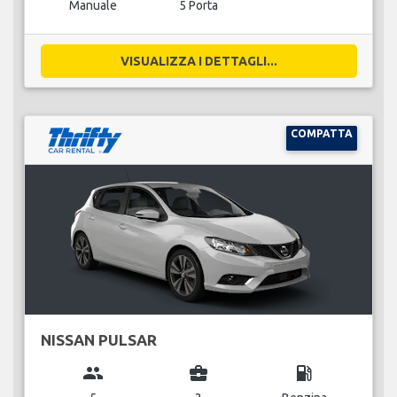
Manuale
5 Porta
VISUALIZZA I DETTAGLI...
COMPATTA
NISSAN PULSAR
group
business_center
local_gas_station