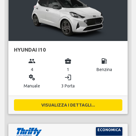
HYUNDAI I10
group
business_center
local_gas_station
4
1
Benzina
miscellaneous_services
login
Manuale
3 Porta
VISUALIZZA I DETTAGLI...
ECONOMICA