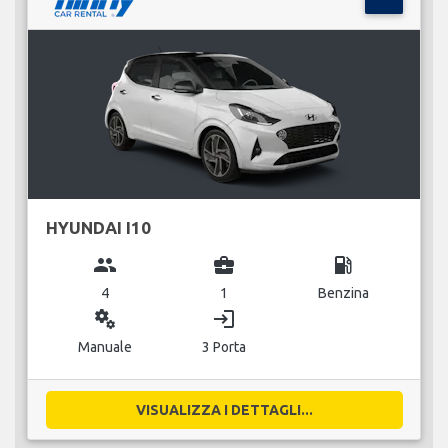
HYUNDAI I10
group
business_center
local_gas_station
4
1
Benzina
miscellaneous_services
login
Manuale
3 Porta
VISUALIZZA I DETTAGLI...