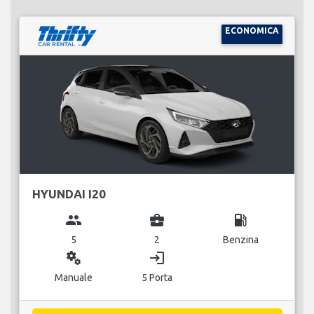
ECONOMICA
HYUNDAI I20
group
business_center
local_gas_station
5
2
Benzina
miscellaneous_services
login
Manuale
5 Porta