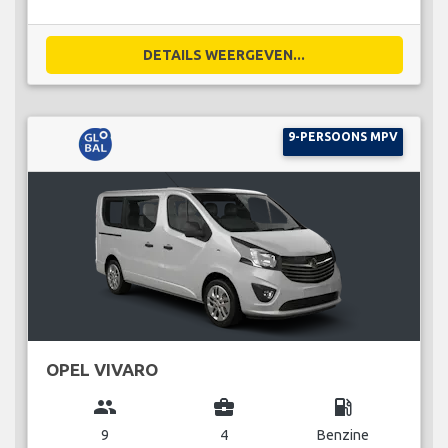
DETAILS WEERGEVEN...
9-PERSOONS MPV
OPEL VIVARO
group
business_center
local_gas_station
9
4
Benzine