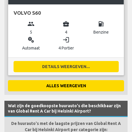
VOLVO S60
group
business_center
local_gas_station
5
4
Benzine
miscellaneous_services
login
Automaat
4 Portier
DETAILS WEERGEVEN...
ALLES WEERGEVEN
Wat zijn de goedkoopste huurauto's die beschikbaar zijn
van Global Rent A Car bij Helsinki Airport?
De huurauto's met de laagste prijzen van Global Rent A
Car bij Helsinki Airport per categorie zijn: