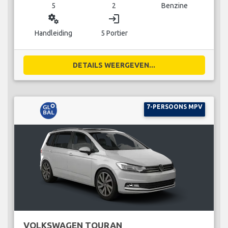
5
2
Benzine
miscellaneous_services
login
Handleiding
5 Portier
DETAILS WEERGEVEN...
7-PERSOONS MPV
VOLKSWAGEN TOURAN