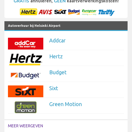
GRATIS
annuleren,
GEEN
kaartverwerkingskosten!
Autoverhuur bij Helsinki Airport
Addcar
Hertz
Budget
Sixt
Green Motion
MEER WEERGEVEN