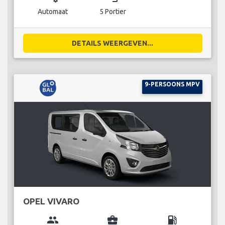
Automaat
5 Portier
DETAILS WEERGEVEN...
9-PERSOONS MPV
OPEL VIVARO
group
business_center
local_gas_station