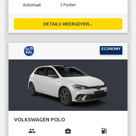
Automaat
5 Portier
DETAILS WEERGEVEN...
ECONOMY
VOLKSWAGEN POLO
group
business_center
local_gas_station