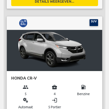
DETAILS WEERGEVEN...
SUV
HONDA CR-V
group
business_center
local_gas_station
5
4
Benzine
miscellaneous_services
login
Automaat
5 Portier