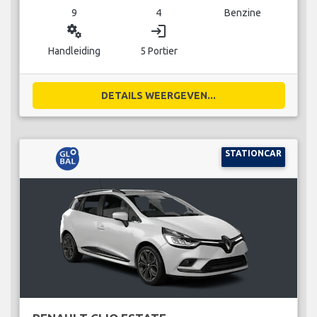
9
4
Benzine
miscellaneous_services
login
Handleiding
5 Portier
DETAILS WEERGEVEN...
STATIONCAR