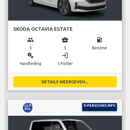
SKODA OCTAVIA ESTATE
group
business_center
local_gas_station
5
5
Benzine
miscellaneous_services
login
Handleiding
5 Portier
DETAILS WEERGEVEN...
9-PERSOONS MPV