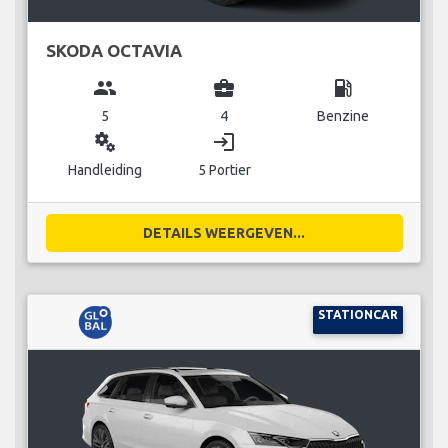
SKODA OCTAVIA
group
business_center
local_gas_station
5
4
Benzine
miscellaneous_services
login
Handleiding
5 Portier
DETAILS WEERGEVEN...
STATIONCAR