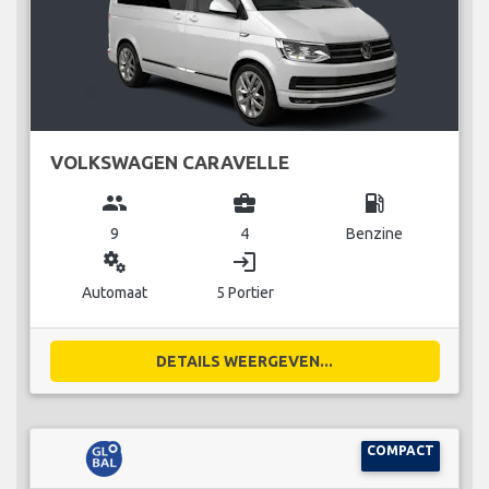
VOLKSWAGEN CARAVELLE
group
business_center
local_gas_station
9
4
Benzine
miscellaneous_services
login
Automaat
5 Portier
DETAILS WEERGEVEN...
COMPACT