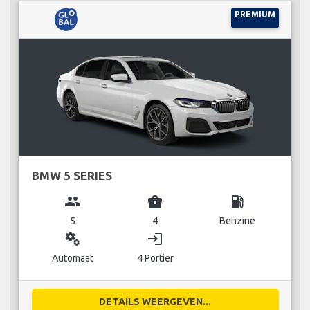
PREMIUM
BMW 5 SERIES
group
business_center
local_gas_station
5
4
Benzine
miscellaneous_services
login
Automaat
4 Portier
DETAILS WEERGEVEN...