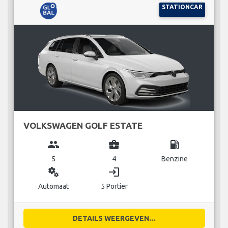
STATIONCAR
VOLKSWAGEN GOLF ESTATE
group
business_center
local_gas_station
5
4
Benzine
miscellaneous_services
login
Automaat
5 Portier
DETAILS WEERGEVEN...