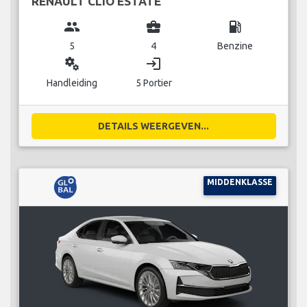
RENAULT CLIO ESTATE
group
business_center
local_gas_station
5
4
Benzine
miscellaneous_services
login
Handleiding
5 Portier
DETAILS WEERGEVEN...
MIDDENKLASSE