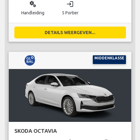
miscellaneous_services
login
Handleiding
5 Portier
DETAILS WEERGEVEN...
MIDDENKLASSE
SKODA OCTAVIA