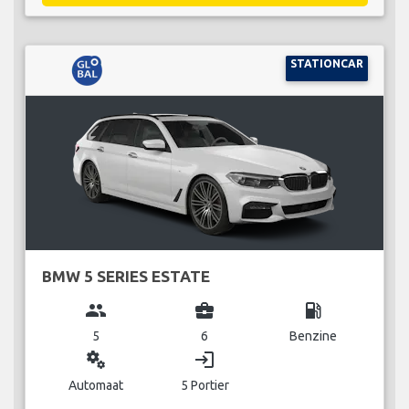
STATIONCAR
BMW 5 SERIES ESTATE
group
business_center
local_gas_station
5
6
Benzine
miscellaneous_services
login
Automaat
5 Portier