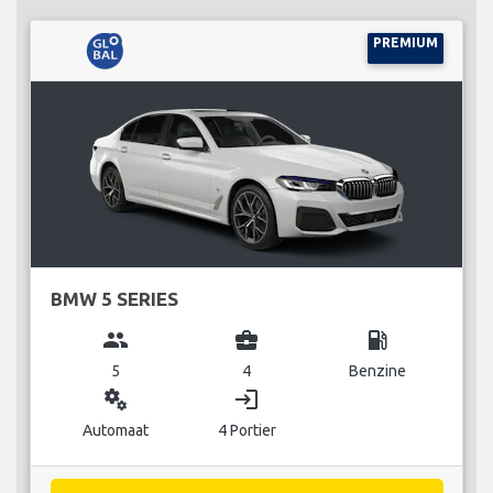
PREMIUM
BMW 5 SERIES
group
business_center
local_gas_station
5
4
Benzine
miscellaneous_services
login
Automaat
4 Portier