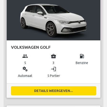
VOLKSWAGEN GOLF
group
business_center
local_gas_station
5
3
Benzine
miscellaneous_services
login
Automaat
5 Portier
DETAILS WEERGEVEN...