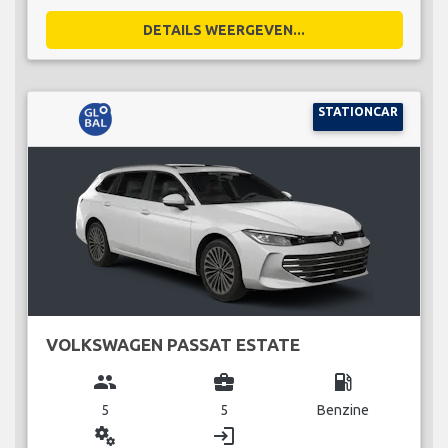
DETAILS WEERGEVEN...
STATIONCAR
VOLKSWAGEN PASSAT ESTATE
group
business_center
local_gas_station
5
5
Benzine
miscellaneous_services
login