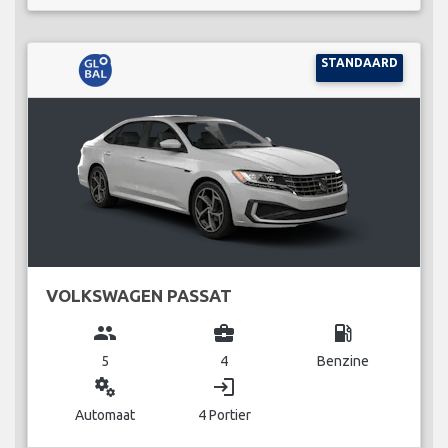
STANDAARD
VOLKSWAGEN PASSAT
group
business_center
local_gas_station
5
4
Benzine
miscellaneous_services
login
Automaat
4 Portier