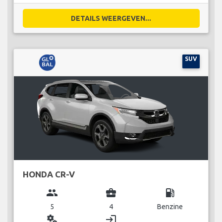
DETAILS WEERGEVEN...
SUV
HONDA CR-V
group
business_center
local_gas_station
5
4
Benzine
miscellaneous_services
login