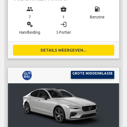
group
business_center
local_gas_station
7
1
Benzine
miscellaneous_services
login
Handleiding
5 Portier
DETAILS WEERGEVEN...
GROTE MIDDENKLASSE