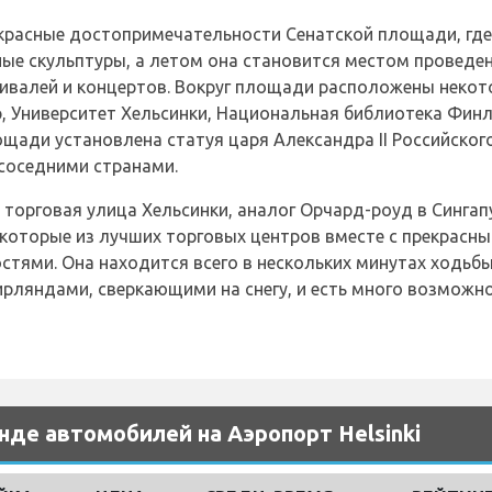
екрасные достопримечательности Сенатской площади, гд
ые скульптуры, а летом она становится местом проведен
ивалей и концертов. Вокруг площади расположены неко
, Университет Хельсинки, Национальная библиотека Фин
ощади установлена статуя царя Александра II Российског
соседними странами.
я торговая улица Хельсинки, аналог Орчард-роуд в Синга
которые из лучших торговых центров вместе с прекрасны
тями. Она находится всего в нескольких минутах ходьбы
рляндами, сверкающими на снегу, и есть много возможн
нде автомобилей на Аэропорт Helsinki