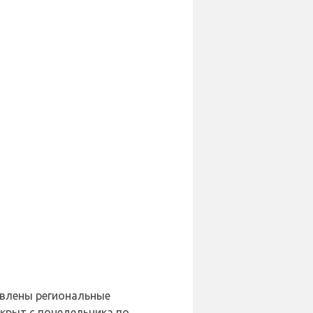
авлены региональные
крыт с понедельника по