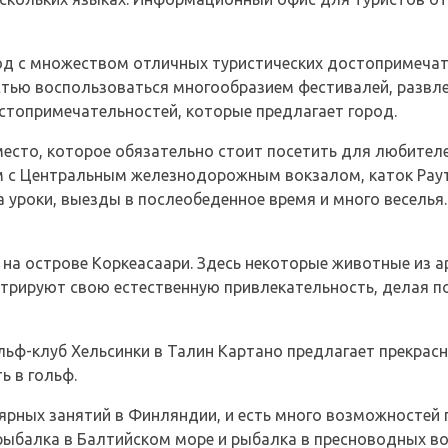
род с множеством отличных туристических достопримеча
тью воспользоваться многообразием фестивалей, развле
топримечательностей, которые предлагает город.
место, которое обязательно стоит посетить для любителе
м с Центральным железнодорожным вокзалом, каток Рау
 уроки, выезды в послеобеденное время и много веселья.
на острове Коркеасаари. Здесь некоторые животные из ар
трируют свою естественную привлекательность, делая 
льф-клуб Хельсинки в Талин Картано предлагает прекрасн
ь в гольф.
ярных занятий в Финляндии, и есть много возможностей 
рыбалка в Балтийском море и рыбалка в пресноводных во