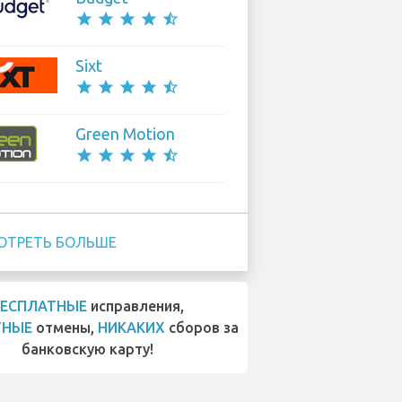
star
star
star
star
star_half
Sixt
star
star
star
star
star_half
Green Motion
star
star
star
star
star_half
ОТРЕТЬ БОЛЬШЕ
БЕСПЛАТНЫЕ
исправления,
ТНЫЕ
отмены,
НИКАКИХ
сборов за
банковскую карту!