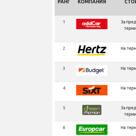
РАНГ
КОМПАНИЯ
СТО
1
За пре
терм
2
На тер
3
На тер
4
На тер
5
За пре
терм
6
На тер