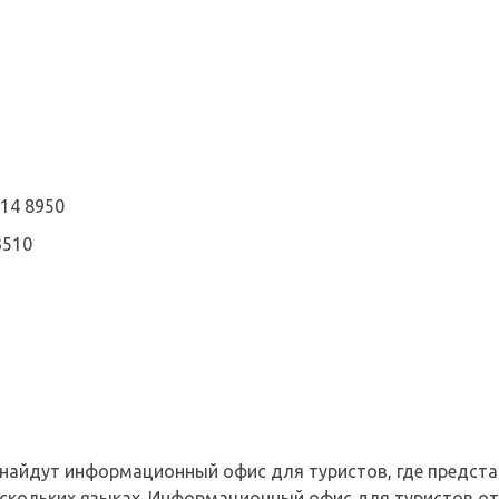
014 8950
3510
 найдут информационный офис для туристов, где предст
ескольких языках. Информационный офис для туристов от