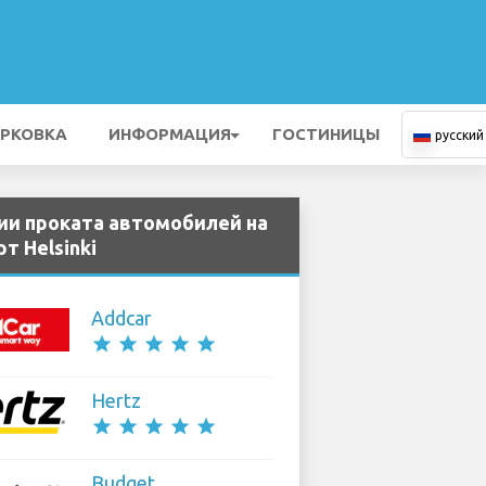
РКОВКА
ИНФОРМАЦИЯ
ГОСТИНИЦЫ
русский
ии проката автомобилей на
т Helsinki
Addcar
star
star
star
star
star
Hertz
star
star
star
star
star
Budget