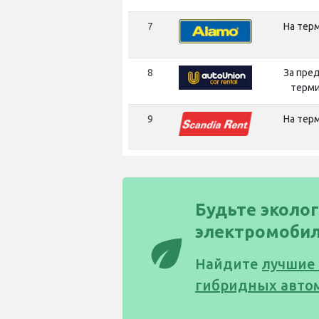
7
На тер
8
За пре
терм
9
На тер
Будьте эколог
электромобил
eco
Найдите
лучшие
гибридных авто