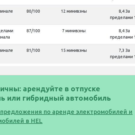
минале
80/100
12 минивэны
8,4 За
пределами 
делами
87/100
7 минивэны
8,4 За
инала
пределами 
минале
81/100
15 минивэны
7,3 За
пределами 
ичны: арендуйте в отпуске
ь или гибридный автомобиль
 предложения по аренде электромобилей и
мобилей в HEL