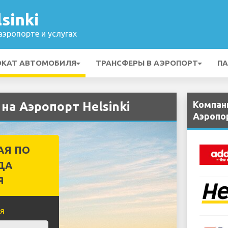
sinki
эропорте и услугах
ОКАТ АВТОМОБИЛЯ
ТРАНСФЕРЫ В АЭРОПОРТ
ПА
Компан
на Аэропорт Helsinki
Аэропор
АЯ ПО
ДА
Я
я