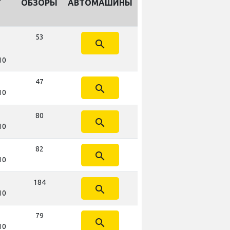
Г
ОБЗОРЫ
АВТОМАШИНЫ
53
search
10
47
search
10
80
search
10
82
search
10
184
search
10
79
search
10