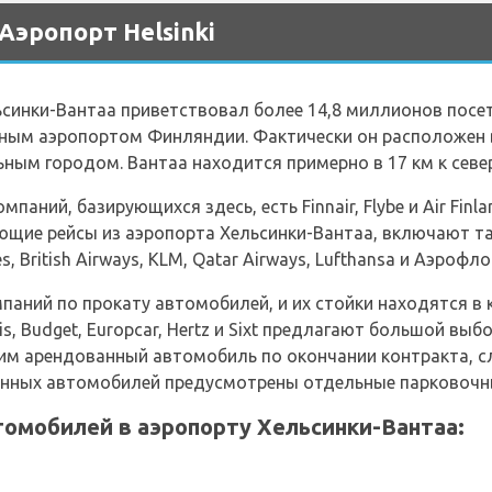
Аэропорт Helsinki
инки-Вантаа приветствовал более 14,8 миллионов посет
ым аэропортом Финляндии. Фактически он расположен в
ным городом. Вантаа находится примерно в 17 км к север
мпаний, базирующихся здесь, есть Finnair, Flybe и Air Fi
щие рейсы из аэропорта Хельсинки-Вантаа, включают так
ines, British Airways, KLM, Qatar Airways, Lufthansa и Аэрофло
мпаний по прокату автомобилей, и их стойки находятся 
is, Budget, Europcar, Hertz и Sixt предлагают большой в
м арендованный автомобиль по окончании контракта, сл
ванных автомобилей предусмотрены отдельные парковочн
томобилей в аэропорту Хельсинки-Вантаа: