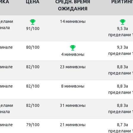
ЙКА
ЦЕНА
СРЕДН. ВРЕМЯ
РЕЙТИН
ОЖИДАНИЯ
emoji_events
emoji_events
делами
14 минивэны
инала
91/100
9,5 За
пределами 
emoji_events
минале
80/100
9,3 За
пределами 
4 минивэны
минале
82/100
23 минивэны
8,8 За
пределами 
минале
82/100
8 минивэны
8,8 За
пределами 
делами
82/100
31 минивэны
8,8 За
инала
пределами 
минале
79/100
21 минивэны
8,7 За
пределами 